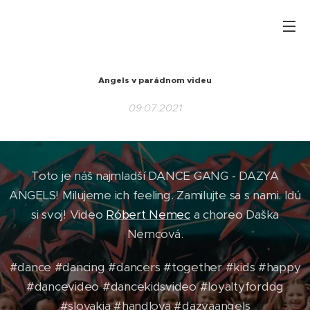
Angels
v parádnom videu
09.07.2021
Toto je náš najmladší DANCE GANG - DAZYA
ANGELS! Milujeme ich feeling. Zamilujte sa s nami. Idú
si svoj! Video
Róbert Nemec
a choreo Daška
Nemcová.
#dance #dancing #dancers #together #kids #happy
#dancevideo #dancekidsvideo #loyaltyforddg
#slovakia #handlova #dazyaangels