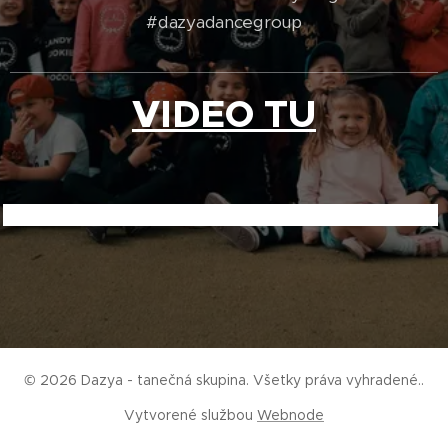
#dazyadancegroup
VIDEO TU
© 2026 Dazya - tanečná skupina. Všetky práva vyhradené..
Vytvorené službou
Webnode