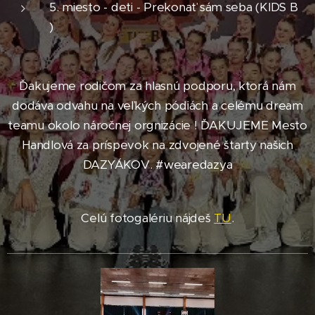
5. miesto - deti - Prekonať sám seba (KIDS B
)
Ďakujeme rodičom za hlasnú podporu, ktorá nám
dodáva odvahu na veľkých pódiách a celému dream
teamu okolo náročnej orgnizácie ! ĎAKUJEME Mesto
Handlová za príspevok na zdvojené štarty našich
DAZYÁKOV. #wearedazya
Celú fotogalériu nájdeš
TU
.