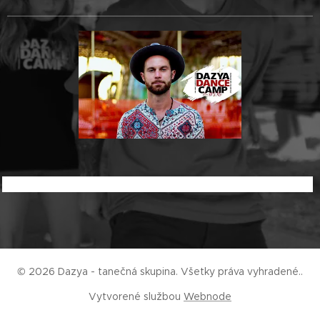
© 2026 Dazya - tanečná skupina. Všetky práva vyhradené..
Vytvorené službou
Webnode