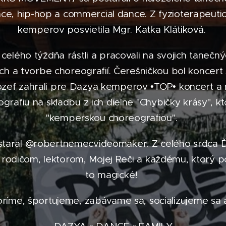
e, hip-hop a commercial dance. Z fyzioterapeutick
kemperov posvietila Mgr. Katka Klátiková.
 celého týždňa rástli a pracovali na svojich tanečný
ach a tvorbe choreografií. Čerešničkou bol koncert
ozef zahrali pre Dazya kemperov •TOP• koncert a n
grafiu na skladbu z ich dielne "Chybičky krásy", k
"kemperskou choreografiou".
a staral @robertnemecvideomaker. Z celého srdc
dičom, lektorom, Mojej Reči a každému, ktorý po
to magické!
ríme, športujeme, zabávame sa, socializujeme sa a