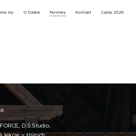
sme my
O Daške
Novinky
Kontakt
Camp 2026
né.
FORCE, D.S.Studio,
lekcie v štýloch: