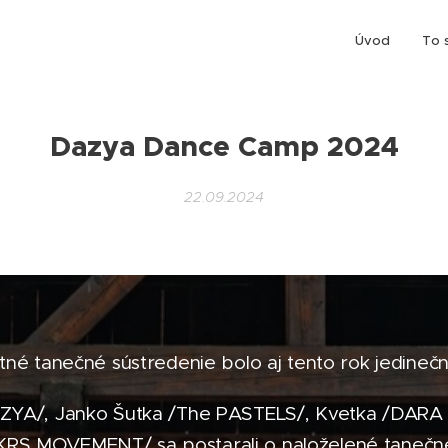
Úvod
To 
Dazya Dance Camp 2024
22.09.2024
tné tanečné sústredenie bolo aj tento rok jedineč
AZYA/, Janko Šutka /The PASTELS/, Kvetka /DARA 
 /KRS MOVEMENT/ sa postarali o naloželené tanečné 