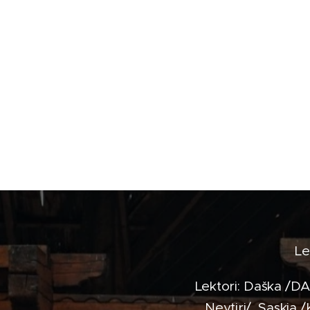
Le
Lektori: Daška /D
Neytiri/, Saskia