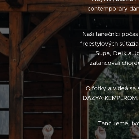
contemporary danc
Naši tanečníci počas
freestylových súťaži
Supa, Delik a J
zatancovali choreo
O fotky a videá s
DAZYA KEMPEROM, ro
Tancujeme, tvo