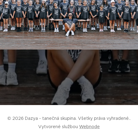
© 2026 Dazya - tanečná skupina. Všetky práva vyhradené..
Vytvorené službou
Webnode