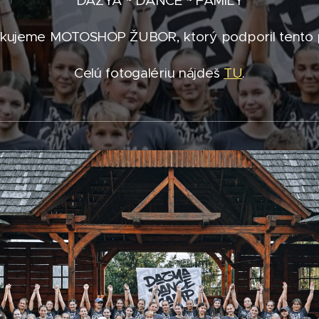
DAZYA ~ DANCE ~ FAMILY
akujeme MOTOSHOP ŽUBOR, ktorý podporil tento 
Celú fotogalériu nájdeš
TU
.