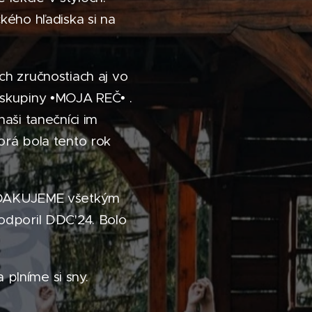
ého hľadiska si na
ch zručnostiach aj vo
 skupiny •MOJA REČ• .
aši tanečníci im
torá bola tento rok
a ĎAKUJEME všetkým
dporil DDC'24. Bolo
 plníme si sny.