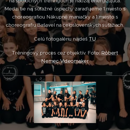
na spoločných tréningoch je naozaj energizujúca.
Medzi tie naj súťažné úspechy zaraďujeme 1.miesto s
choreografiou Nákupné maniačky a 1.miesto s
choreografiu Bašavel na celoslovenských súťažiach.
Celú fotogalériu nájdeš
TU
Tréningový proces cez objektív. Foto:
Róbert
Nemec Videomaker