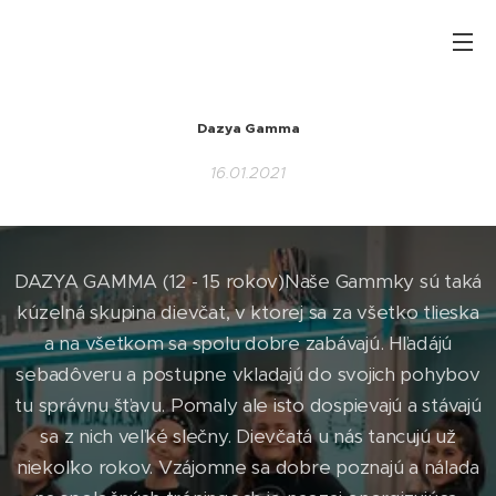
Dazya Gamma
16.01.2021
DAZYA GAMMA (12 - 15 rokov)Naše Gammky sú taká
kúzelná skupina dievčat, v ktorej sa za všetko tlieska
a na všetkom sa spolu dobre zabávajú. Hľadájú
sebadôveru a postupne vkladajú do svojich pohybov
tu správnu šťavu. Pomaly ale isto dospievajú a stávajú
sa z nich veľké slečny. Dievčatá u nás tancujú už
niekoľko rokov. Vzájomne sa dobre poznajú a nálada