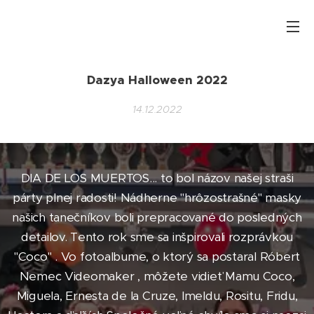
Dazya Halloween 2022
14.12.2022
DIA DE LOS MUERTOS... to bol názov našej straši
párty plnej radosti! Nádherne "hrôzostrašné" masky
našich tanečníkov boli prepracované do posledných
detailov. Tento rok sme sa inšpirovali rozprávkou
"Coco" . Vo fotoalbume, o ktorý sa postaral Róbert
Nemec Videomaker , môžete vidieť Mamu Coco,
Miguela, Ernesta de la Cruze, Imeldu, Rositu, Fridu,