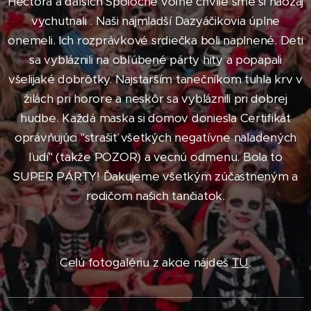
Hectora a ďaľších Spoločné voľné chvíle sme si naozaj
vychutnali . Naši najmladší Dazyáčikovia úplne
onemeli. Ich rozprávkové srdiečka boli naplnené. Deti
sa vybláznili na obľúbené párty hity a popapali
všelijaké dobrôtky. Najstarším tanečníkom tuhla krv v
žilách pri horore a neskôr sa vybláznili pri dobrej
hudbe. Každá maska si domov doniesla Certifikát
oprávňujúci "strašiť všetkých negatívne naladených
ľudí" (takže POZOR) a vecnú odmenu. Bola to
SUPER PÁRTY! Ďakujeme všetkým zúčastneným a
rodičom našich tančiatok.
Celú fotogalériu z akcie nájdeš
TU
.