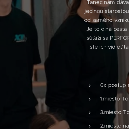
Tanec nám dáva 
jedinou starosťo
od samého vzniku (
Je to dlhá ces
súťaži sa PERFO
ste ich vidieť 
6x postup 
1.miesto T
3.miesto T
2.miesto n