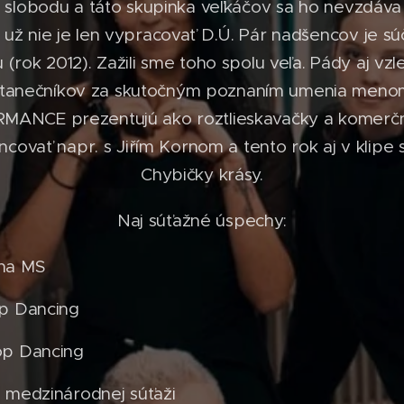
slobodu a táto skupinka veľkáčov sa ho nevzdáva 
u už nie je len vypracovať D.Ú. Pár nadšencov je 
rok 2012). Zažili sme toho spolu veľa. Pády aj vzle
ta tanečníkov za skutočným poznaním umenia men
RMANCE prezentujú ako roztlieskavačky a komerční 
tancovať napr. s Jiřím Kornom a tento rok aj v klipe
Chybičky krásy.
Naj súťažné úspechy:
na MS
op Dancing
op Dancing
a medzinárodnej súťaži