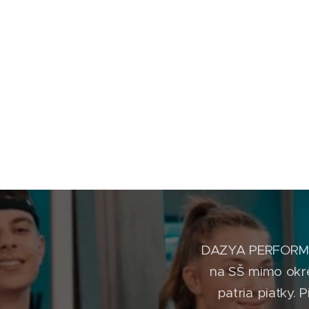
DAZYA PERFORMANCE
na SŠ mimo okr
patria piatky. 