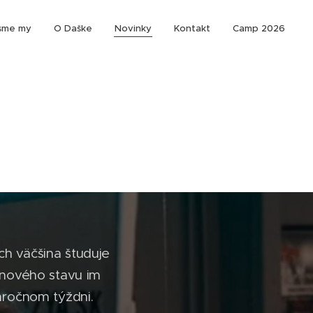
sme my
O Daške
Novinky
Kontakt
Camp 2026
ch väčšina študuje
nového stavu im
náročnom týždni.