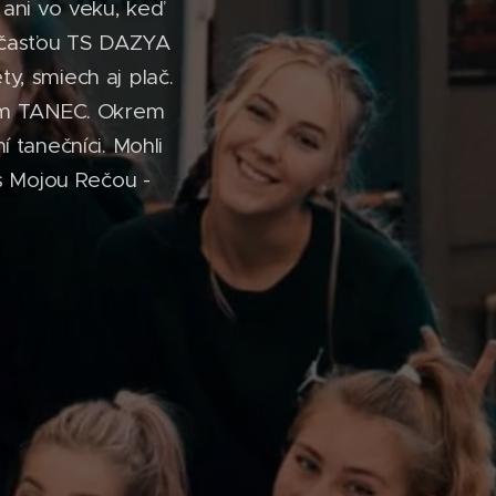
ani vo veku, keď
súčasťou TS DAZYA
ty, smiech aj plač.
om TANEC. Okrem
tanečníci. Mohli
 s Mojou Rečou -