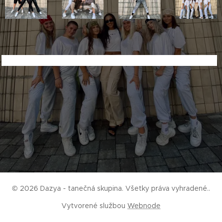
© 2026 Dazya - tanečná skupina. Všetky práva vyhradené..
Vytvorené službou
Webnode