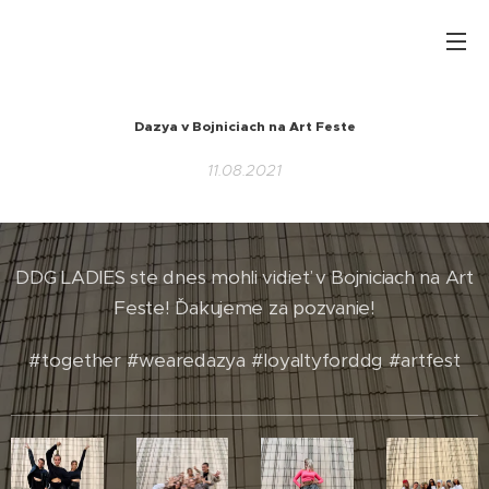
Dazya v
Bojniciach na Art Feste
11.08.2021
DDG LADIES ste dnes mohli vidieť v Bojniciach na Art
Feste! Ďakujeme za pozvanie!
#together #wearedazya #loyaltyforddg #artfest