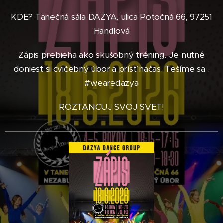
KDE? Tanečná sála DAZYA, ulica Potočná 66, 97251
Handlová
Zápis prebieha ako skušobný tréning. Je nutné
doniesť si cvičebný úbor a prísť načas. Tešíme sa .
#wearedazya
ROZTANCUJ SVOJ SVET!