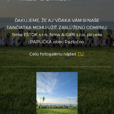
ĎAKUJEME, ŽE AJ VĎAKA VÁM SI NAŠE
TANČIATKA MOHLI UŽIŤ ZASLÚŽENÚ ODMENU:
firma EŠTOK s.r.o. firma A-GIPS s.r.o. pizzeria
PAPUČKA obec Ráztočno
Celú fotogalériu nájdeš
TU
.