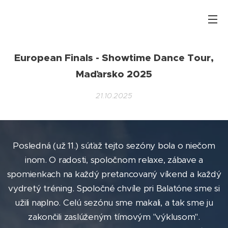
European Finals - Showtime Dance Tour,
Maďarsko 2025
21.10.2025
Posledná (už 11.) súťaž tejto sezóny bola o niečom
inom. O radosti, spoločnom relaxe, zábave a
spomienkach na každý pretancovaný víkend a každý
vydretý tréning. Spoločné chvíle pri Balatóne sme si
užili naplno. Celú sezónu sme makali, a tak sme ju
zakončili zaslúženým tímovým "výklusom".