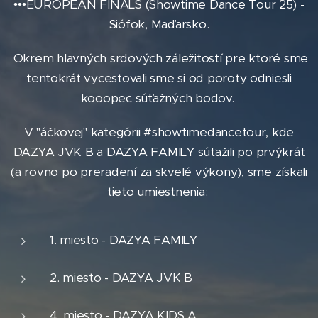
•••EUROPEAN FINALS (Showtime Dance Tour ´25) -
Siófok, Maďarsko.
Okrem hlavných srdových záležitostí pre ktoré sme
tentokrát vycestovali sme si od poroty odniesli
kooopec súťažných bodov.
V "áčkovej" kategórii #showtimedancetour, kde
DAZYA JVK B a DAZYA FAMILY súťažili po prvýkrát
(a rovno po preradení za skvelé výkony), sme získali
tieto umiestnenia:
1. miesto - DAZYA FAMILY
2. miesto - DAZYA JVK B
4. miesto - DAZYA KIDS A