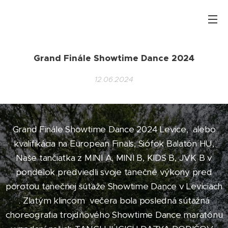
Grand Finále Showtime Dance 2024
12.06.2024
Grand Finále Showtime Dance 2024 Levice, alebo
kvalifikácia na European Finals, Siófok Balatón HU,
Naše tančiatka z MINI A, MINI B, KIDS B, JVK B v
pondelok predviedli svoje tanečné výkony pred
porotou tanečnej súťaže Showtime Dance v Leviciach
. Zlatým klincom večera bola posledná sútažná
choreografia trojdňového Showtime Dance maratónu