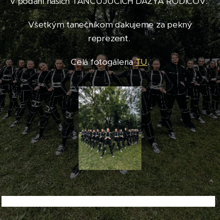
v podaní našich TANCUJÚCICH DAZYA RODIČOV.
Všetkým tanečníkom ďakujeme za pekný
reprezent.
Celá fotogáleria
TU
.