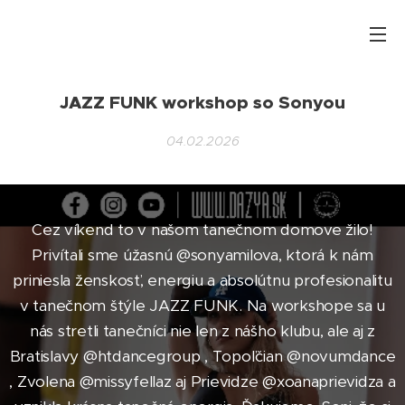
JAZZ FUNK workshop so Sonyou
04.02.2026
Cez víkend to v našom tanečnom domove žilo!
Privítali sme úžasnú @sonyamilova, ktorá k nám
priniesla ženskosť, energiu a absolútnu profesionalitu
v tanečnom štýle JAZZ FUNK. Na workshope sa u
nás stretli tanečníci nie len z nášho klubu, ale aj z
Bratislavy @htdancegroup , Topoľčian @novumdance
, Zvolena @missyfellaz aj Prievidze @xoanaprievidza a