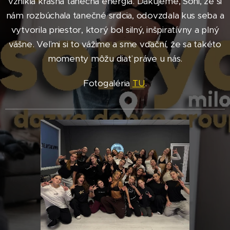
vznikla krásna tanečná energia. Ďakujeme, Soni, že si
nám rozbúchala tanečné srdcia, odovzdala kus seba a
vytvorila priestor, ktorý bol silný, inšpiratívny a plný
vášne. Veľmi si to vážime a sme vďační, že sa takéto
momenty môžu diať práve u nás.
Fotogaléria
TU
.