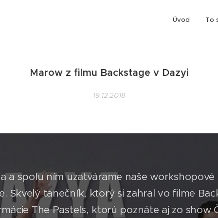
Úvod
To 
Marow z filmu Backstage v Dazyi
19.12.2018
oka a spolu ním uzatvárame naše workshopové 
e. Skvelý tanečník, ktorý si zahral vo filme Bac
rmácie The Pastels, ktorú poznáte aj zo show