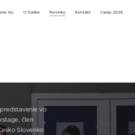
sme my
O Daške
Novinky
Kontakt
Camp 2026
predstavenie vo
kstage, člen
 Česko Slovenko