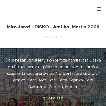
Miro Jaroš - DISKO - Amfiko, Martin 2026
07.07.2026
Ďalši nezabudnuteľný koncert za nami! Naša Daška
opäť roztancovala pódium po boku Miro Jaroš a
úžasnej tanečnej crew by Norbert Noro Grofčík |
Vratko, Karin, Mati, Sofi, Tami, Tajanka, Tobi.
Ďaku
jeme. Amfiko, Martin
galéria
TU
!