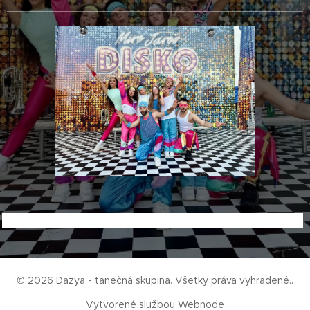
© 2026 Dazya - tanečná skupina. Všetky práva vyhradené..
Vytvorené službou
Webnode