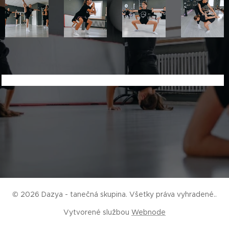
© 2026 Dazya - tanečná skupina. Všetky práva vyhradené..
Vytvorené službou
Webnode