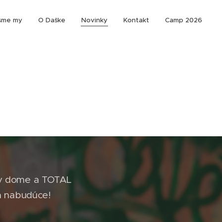
sme my
O Daške
Novinky
Kontakt
Camp 2026
 v dome a TOTAL
sa nabudúce!