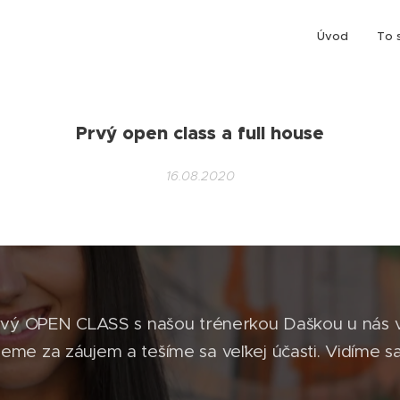
Úvod
To 
Prvý open class a full house
16.08.2020
vý OPEN CLASS s našou trénerkou Daškou u nás
eme za záujem a tešíme sa veľkej účasti. Vidíme 