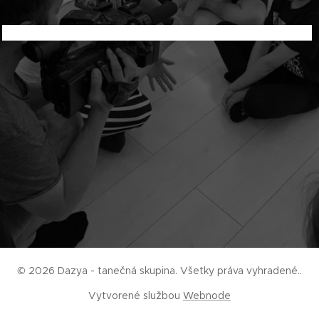
© 2026 Dazya - tanečná skupina. Všetky práva vyhradené..
Vytvorené službou
Webnode