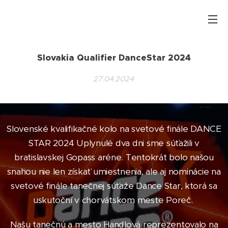
Slovakia Qualifier DanceStar 2024
27.04.2024
Slovenské kvalifikačné kolo na svetové finále DANCE
STAR 2024 Uplynulé dva dni sme súťažili v
bratislavskej Gopass aréne. Tentokrát bolo našou
snahou nie len získať umiestnenia, ale aj nominácie na
svetové finále tanečnej súťaže Dance Star, ktorá sa
uskutoční v chorvátskom meste Poreč.
Našu tanečnú a mesto Handlová reprezentovalo na