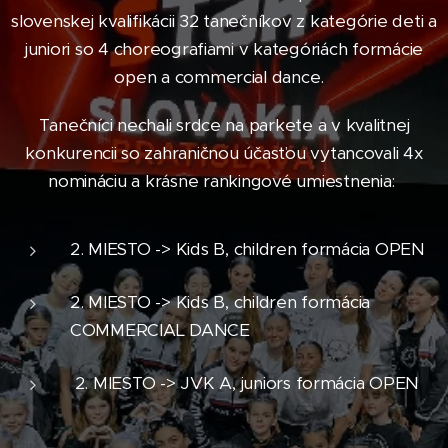
slovenskej kvalifikácii 32 tanečníkov z kategórie deti a
juniori so 4 choreografiami v kategóriách formácie
open a commercial dance.
Tanečníci nechali srdce na parkete a v kvalitnej
konkurencii so zahraničnou účasťou vytancovali 4x
nomináciu a krásne rankingové umiestnenia:
2. MIESTO -> Kids B, children formácia OPEN
2. MIESTO -> Kids B, children formácia
COMMERCIAL DANCE
2. MIESTO -> JVK A, juniors formácia OPEN