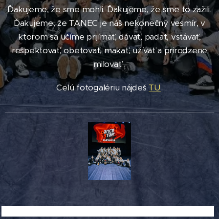
Ďakujeme, že sme mohli. Ďakujeme, že sme to zažili.
Ďakujeme, že TANEC je náš nekonečný vesmír, v
ktorom sa učíme prijímať, dávať, padať, vstávať,
rešpektovať, obetovať, makať, užívať a prirodzene
milovať .
Celú fotogalériu nájdeš
TU
.