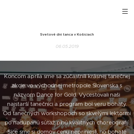
Svetové dni tanca v Košiciach
06.05.2019
Koncom apríla sme sa zúčastnili krásnej tanečnej
akcie vo východnej metropole Slovenska s
názvom Dance for Gold. Vycestovali naši
najstarší tanečníci a program bol veru bohatý.
Od tanečných workshopoch so skvelými lektormi
po nadupanú súťaž plnú kvalitných choreografií.
Síce sme si domov cenu nepriniesli, no bohaté