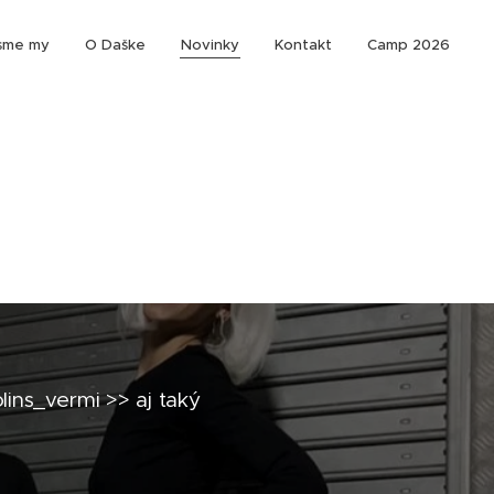
sme my
O Daške
Novinky
Kontakt
Camp 2026
ins_vermi >> aj taký