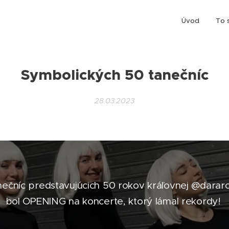
Úvod
To 
Symbolických 50 tanečníc
28.03.2023
ečníc predstavujúcich 50 rokov kráľovnej @dararol
bol OPENING na koncerte, ktorý lámal rekordy!