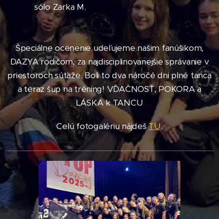
sólo Zarka M.
Špeciálne ocenenie udeľujeme našim fanúšikom,
DAZYA rodičom, za najdisciplinovanejšie správanie v
priestoroch súťaže. Boli to dva náročé dni plné tanca
a teraz šup na tréning! VĎAČNOSŤ, POKORA a
LÁSKA k TANCU
Celú fotogalériu nájdeš
TU
.