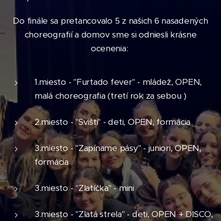
Do finále sa pretancovalo 5 z našich 6 nasadených
choreografií a domov sme si odniesli krásne
ocenenia:
1.miesto - "Furtado fever" - mládež, OPEN,
malá choreografia (tretí rok za sebou )
2.miesto - "Svišti" - deti, OPEN, formácia
3.miesto - "Zapíname pásy" - juniori, OPEN,
formácia
3.miesto - "Zlatíčka" - mini
3.miesto - "Zlatá strela" - deti, OPEN + DISCO,