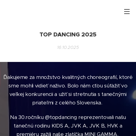
TOP DANCING 2025
16.10.2025
Ďakujeme za množstvo kvalitných choreografií, ktoré
sme mohli vidieť naživo. Bolo nám cťou súťažiť vo
veľkej konkurencii a užiť si stretnutia s tanečnými
priateľmi z celého Slovenska.
Na 30.ročníku @topdancing reprezentovali našu
tanečnú rodinu KIDS A, JVK A, JVK B, HVK a
premiéru zažili naše zlatíčka MINI GAMMA.