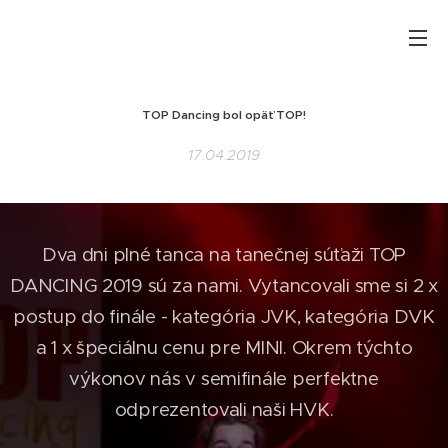
TOP Dancing bol opäť TOP!
17.04.2019
Dva dni plné tanca na tanečnej súťaži TOP
DANCING 2019 sú za nami. Vytancovali sme si 2 x
postup do finále - kategória JVK, kategória DVK
a 1 x špeciálnu cenu pre MINI. Okrem týchto
výkonov nás v semifinále perfektne
odprezentovali naši HVK.