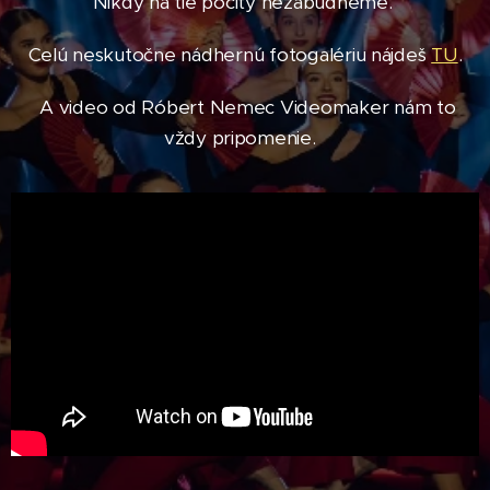
Nikdy na tie pocity nezabudneme.
Celú neskutočne nádhernú fotogalériu nájdeš
TU
.
A video od Róbert Nemec Videomaker nám to
vždy pripomenie.