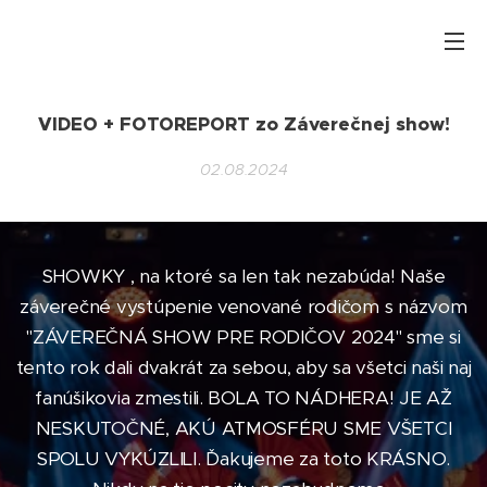
VIDEO + FOTOREPORT zo Záverečnej show!
02.08.2024
SHOWKY , na ktoré sa len tak nezabúda! Naše
záverečné vystúpenie venované rodičom s názvom
"ZÁVEREČNÁ SHOW PRE RODIČOV 2024" sme si
tento rok dali dvakrát za sebou, aby sa všetci naši naj
fanúšikovia zmestili. BOLA TO NÁDHERA! JE AŽ
NESKUTOČNÉ, AKÚ ATMOSFÉRU SME VŠETCI
SPOLU VYKÚZLILI. Ďakujeme za toto KRÁSNO.