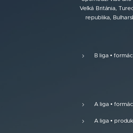
Veľká Británia, Tur
republika, Bulhar
B liga • formá
A liga • formá
A liga • produ