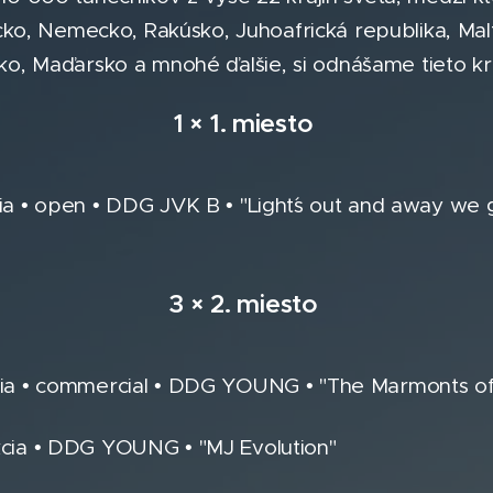
ecko, Nemecko, Rakúsko, Juhoafrická republika, Ma
sko, Maďarsko a mnohé ďalšie, si odnášame tieto k
1 × 1. miesto
cia • open • DDG JVK B • "Light´s out and away we
3 × 2. miesto
cia • commercial • DDG YOUNG • "The Marmonts of 
kcia • DDG YOUNG • "MJ Evolution"