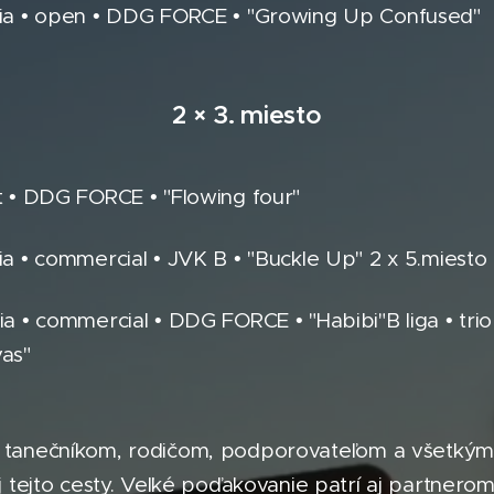
ácia • open • DDG FORCE • "Growing Up Confused"
2 × 3. miesto
et • DDG FORCE • "Flowing four"
cia • commercial • JVK B • "Buckle Up" 2 x 5.miesto
cia • commercial • DDG FORCE • "Habibi"B liga • tr
vas"
nečníkom, rodičom, podporovateľom a všetkým fa
j tejto cesty. Veľké poďakovanie patrí aj partnerom