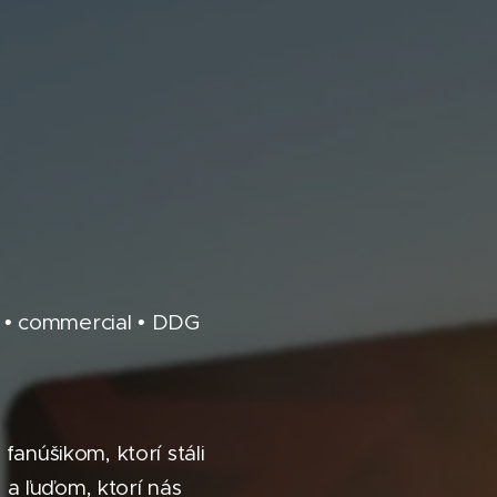
io • commercial • DDG
núšikom, ktorí stáli
 a ľuďom, ktorí nás