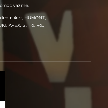
 pomoc vážime.
Videomaker, HUMONT,
 APEX, Si. To. Ro.,