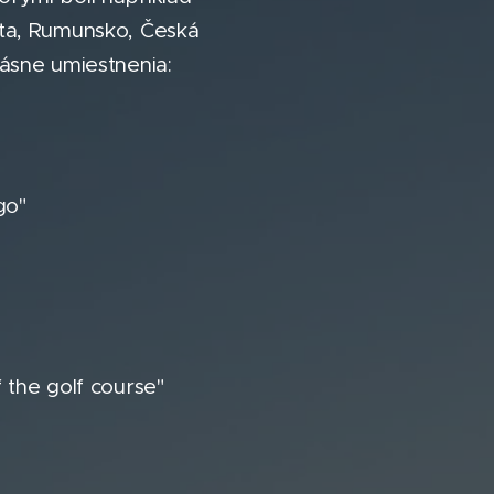
lta, Rumunsko, Česká
rásne umiestnenia:
 go"
the golf course"