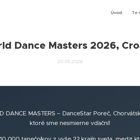
Úvod
To 
ld Dance Masters 2026, Cro
20.05.2026
D DANCE MASTERS – DanceStar Poreč, Chorvátsk
ktoré sme nesmierne vďační!
0 000 tanečníkov z vyše 22 krajín sveta, medzi kt