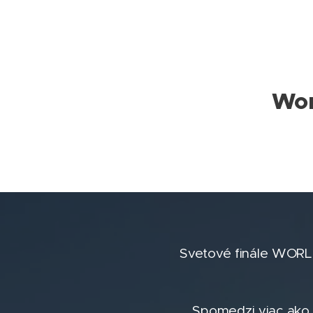
Wor
Svetové finále WORL
Spomedzi viac ako 1