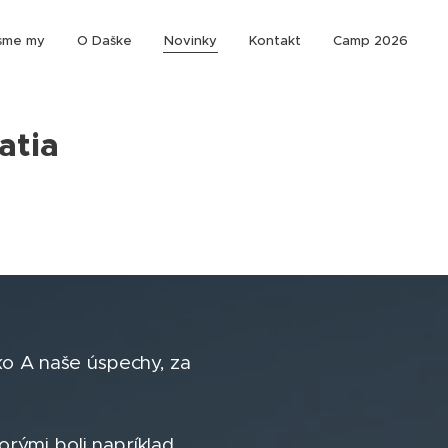
sme my
O Daške
Novinky
Kontakt
Camp 2026
atia
o A naše úspechy, za
orými boli napríklad