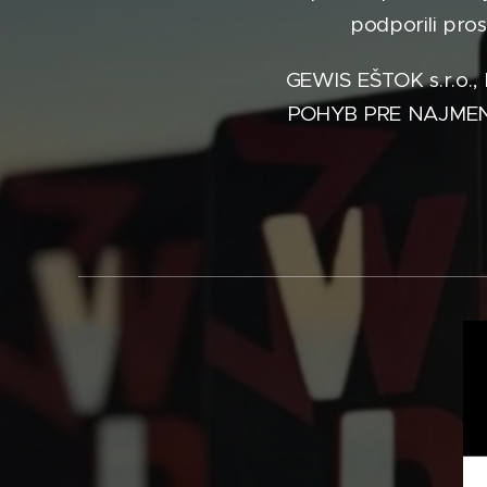
podporili pro
GEWIS EŠTOK s.r.o.
POHYB PRE NAJMENŠÍ