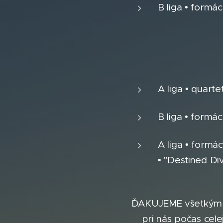
B liga • form
A liga • quart
B liga • formá
A liga • formá
• "Destined Di
ĎAKUJEME všetkým ta
pri nás počas cele